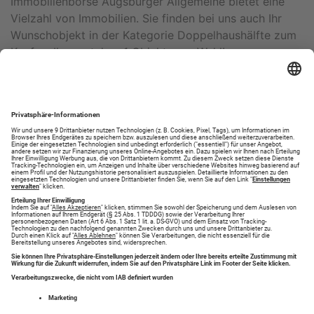
Immobilienbörse Augsburger Allgemeine bietet eine
Vielzahl von Immobilien. Sie finden bei uns auch Ihr
Wunschobjekt in der Kategorie Doppelhaushälfte zum
Kaufen, Ihnen stehen 1 Objekte zur Wahl!
Deutschland
1
Bayern
Tapfheim
1
1
Tapfheim
Donaumünster
1