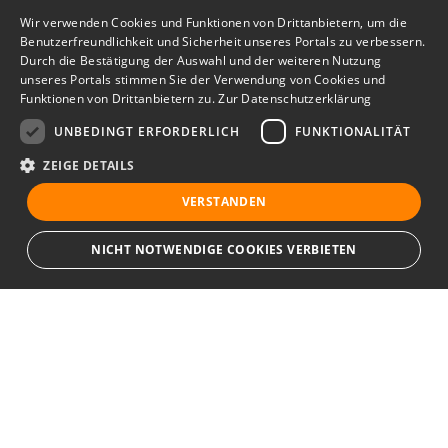
Wir verwenden Cookies und Funktionen von Drittanbietern, um die
Benutzerfreundlichkeit und Sicherheit unseres Portals zu verbessern.
Durch die Bestätigung der Auswahl und der weiteren Nutzung
unseres Portals stimmen Sie der Verwendung von Cookies und
Funktionen von Drittanbietern zu.
Zur Datenschutzerklärung
UNBEDINGT ERFORDERLICH
FUNKTIONALITÄT
ZEIGE DETAILS
VERSTANDEN
NICHT NOTWENDIGE COOKIES VERBIETEN
Unbedingt erforderlich
Funktionalität
Ihr Immobilienportal
Unbedingt erforderliche Cookies und Funktionen von Drittanbietern
ermöglichen wesentliche Kernfunktionen des Portals, wie z.B.
Kontaktformulare und das Sessionmanagement. Ohne die unbedingt
Sie suchen eine neue Wohnung, wollen ein Haus kaufen oder
erforderlichen Cookies und Funktionen von Drittanbietern kann das Portal
nicht ordnungsgemäß verwendet werden.
halten Ausschau nach geeigneten Räumlichkeiten für Ihr