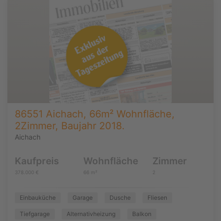
86551 Aichach, 66m² Wohnfläche,
2Zimmer, Baujahr 2018.
Aichach
Kaufpreis
Wohnfläche
Zimmer
378.000 €
66 m²
2
Einbauküche
Garage
Dusche
Fliesen
Tiefgarage
Alternativheizung
Balkon