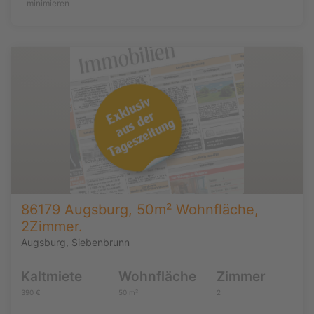
minimieren
86179 Augsburg, 50m² Wohnfläche,
2Zimmer.
Augsburg, Siebenbrunn
Kaltmiete
Wohnfläche
Zimmer
390 €
50 m²
2