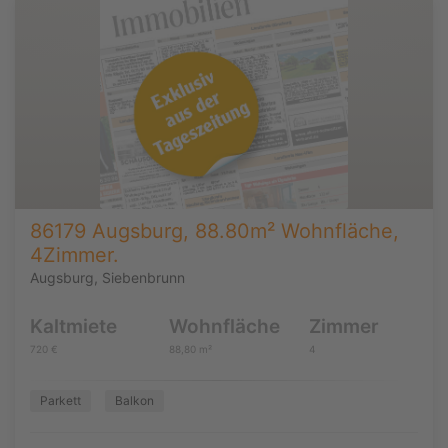
86179 Augsburg, 88.80m² Wohnfläche,
4Zimmer.
Augsburg, Siebenbrunn
Kaltmiete
Wohnfläche
Zimmer
720 €
88,80 m²
4
Parkett
Balkon