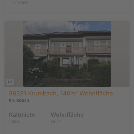
minimieren
1/8
86381 Krumbach, 146m² Wohnfläche.
Krumbach
Kaltmiete
Wohnfläche
1.350 €
146 m²