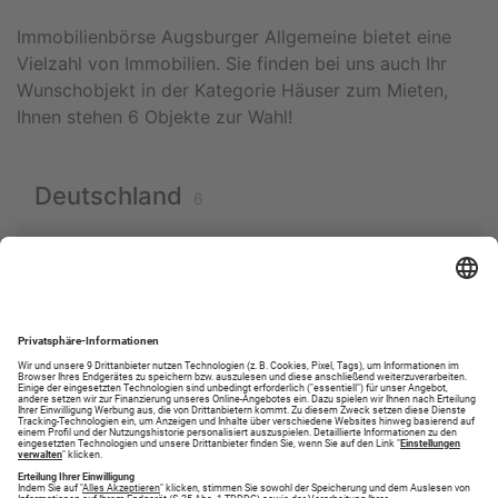
Immobilienbörse Augsburger Allgemeine bietet eine
Vielzahl von Immobilien. Sie finden bei uns auch Ihr
Wunschobjekt in der Kategorie Häuser zum Mieten,
Ihnen stehen 6 Objekte zur Wahl!
Deutschland
6
Bayern
Nördlingen
6
1
Bayern
Rain
6
2
Bayern
Mödingen
6
1
Bayern
Dillingen an der Donau
6
1
Bayern
Krumbach (Schwaben)
6
1