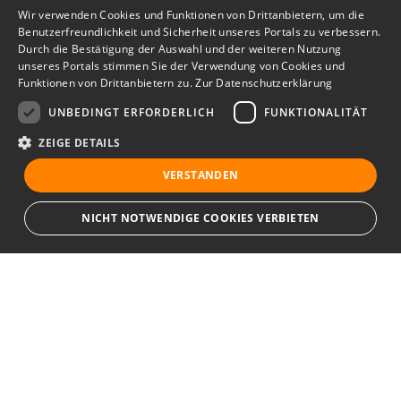
Wir verwenden Cookies und Funktionen von Drittanbietern, um die
Benutzerfreundlichkeit und Sicherheit unseres Portals zu verbessern.
Durch die Bestätigung der Auswahl und der weiteren Nutzung
unseres Portals stimmen Sie der Verwendung von Cookies und
Funktionen von Drittanbietern zu.
Zur Datenschutzerklärung
UNBEDINGT ERFORDERLICH
FUNKTIONALITÄT
ZEIGE DETAILS
VERSTANDEN
NICHT NOTWENDIGE COOKIES VERBIETEN
Unbedingt erforderlich
Funktionalität
Ihr Immobilienportal
Unbedingt erforderliche Cookies und Funktionen von Drittanbietern
ermöglichen wesentliche Kernfunktionen des Portals, wie z.B.
Kontaktformulare und das Sessionmanagement. Ohne die unbedingt
Sie suchen eine neue Wohnung, wollen ein Haus kaufen oder
erforderlichen Cookies und Funktionen von Drittanbietern kann das Portal
nicht ordnungsgemäß verwendet werden.
halten Ausschau nach geeigneten Räumlichkeiten für Ihr