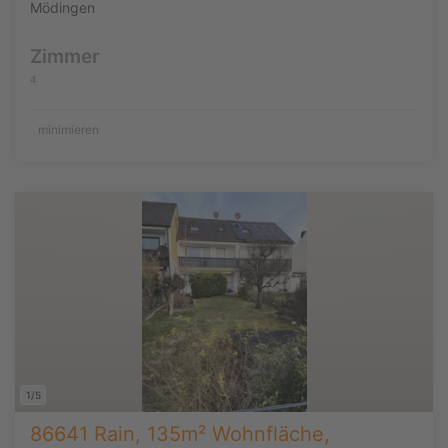
Mödingen
Zimmer
4
minimieren
1/5
86641 Rain, 135m² Wohnfläche,