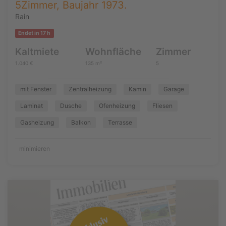
5Zimmer, Baujahr 1973.
Rain
Endet in 17 h
Kaltmiete
Wohnfläche
Zimmer
1.040 €
135 m²
5
mit Fenster
Zentralheizung
Kamin
Garage
Laminat
Dusche
Ofenheizung
Fliesen
Gasheizung
Balkon
Terrasse
minimieren