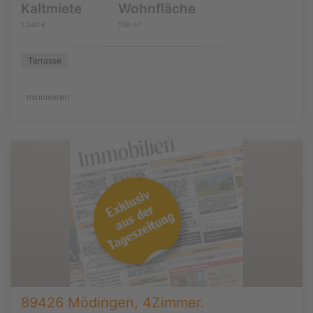
Kaltmiete
Wohnfläche
1.240 €
138 m²
Terrasse
minimieren
89426 Mödingen, 4Zimmer.