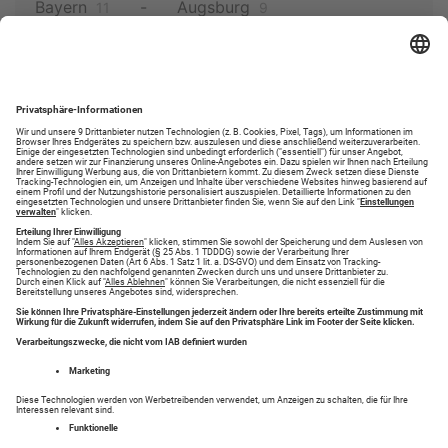
Bayern
Augsburg
11
9
Augsburg Pfersee-
Augsburg
Nord
Augsburg-Innenstadt
1
3
Augsburg
Lechhausen-Ost
1
Bayern
Neusäß
11
2