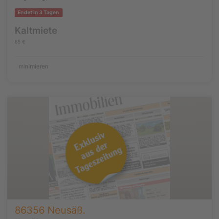
Endet in 3 Tagen
Kaltmiete
85 €
minimieren
86356 Neusäß.